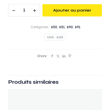
quantité
Ajouter au panier
de
Régulateur
d
Catégories :
650
,
651
,
690
,
691
air
avec
UGS :
6115
douille
CEJN
Share
Produits similaires