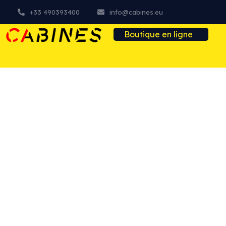
+33 490393400
info@cabines.eu
Boutique en ligne