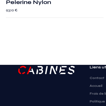
Pelerine Nylon
93,10
€
Liens ut
Contact
Accueil
Frais de l
Politique