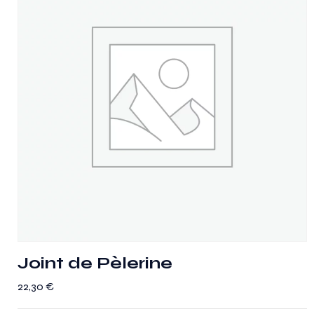
Joint de Pèlerine
22,30
€