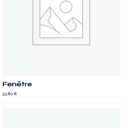
Fenêtre
33,80
€