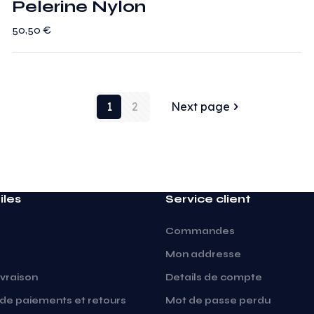
Pelerine Nylon
50,50
€
1
2
Next page
iles
Service client
Commandes
Mon addresse
ivraison
Details de compte
 de paiements et retours
Mot de passe perdu