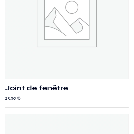
Joint de fenêtre
23,30
€