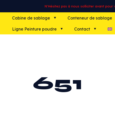
N'Hésitez pas à nous solliciter avant pour vo
Cabine de sablage
Conteneur de sablage
Ligne Peinture poudre
Contact
651