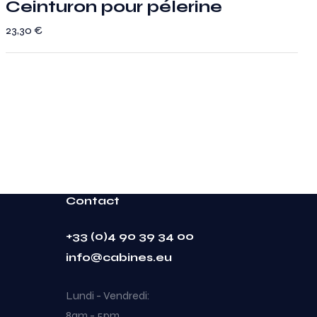
Ceinturon pour pélerine
23,30
€
Contact
+33 (0)4 90 39 34 00
info@cabines.eu
Lundi - Vendredi:
8am - 5pm