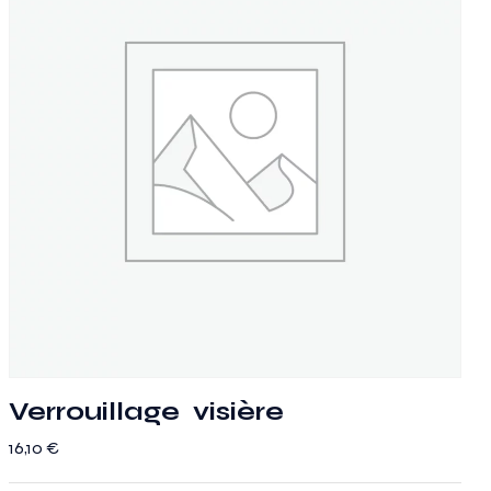
Verrouillage visière
16,10
€