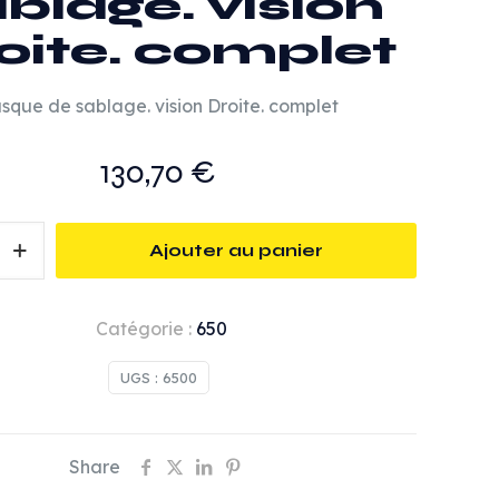
blage. vision
oite. complet
sque de sablage. vision Droite. complet
130,70
€
Ajouter au panier
Catégorie :
650
UGS :
6500
Share