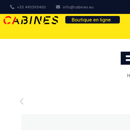
+33 490393400
info@cabines.eu
Boutique en ligne