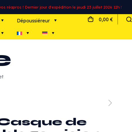
s réapros ! Dernier jour d'expédition le jeudi 23 juillet 2026 12h !
0,00 €
Dépoussiéreur
e
et
Casque de