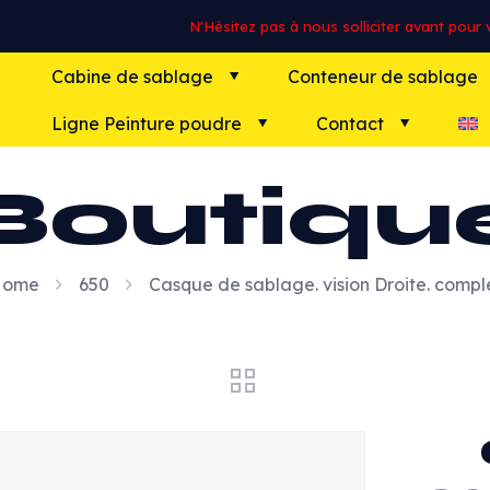
N'Hésitez pas à nous solliciter avant pour vo
Cabine de sablage
Conteneur de sablage
Ligne Peinture poudre
Contact
Boutiqu
Home
650
Casque de sablage. vision Droite. compl