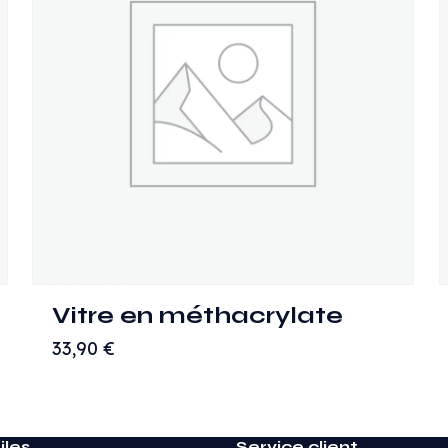
Vitre en méthacrylate
33,90
€
iles
Service client