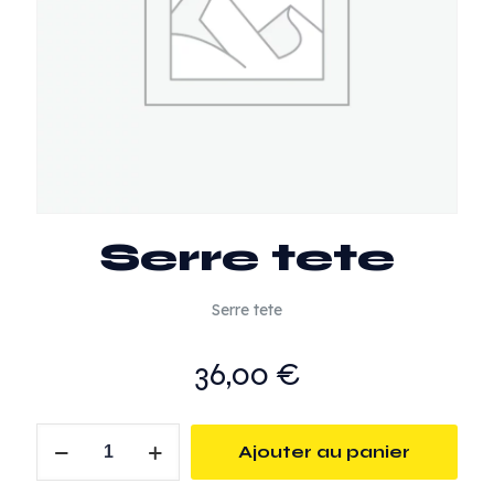
Serre tete
Serre tete
36,00
€
quantité
Ajouter au panier
de
Serre