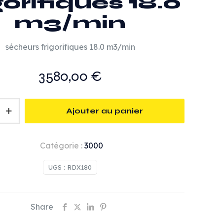
gorifiques 18.0
m3/min
sécheurs frigorifiques 18.0 m3/min
3580,00
€
Ajouter au panier
Catégorie :
3000
es
UGS :
RDX180
Share