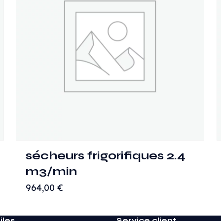
sécheurs frigorifiques 2.4
m3/min
964,00
€
iles
Service client