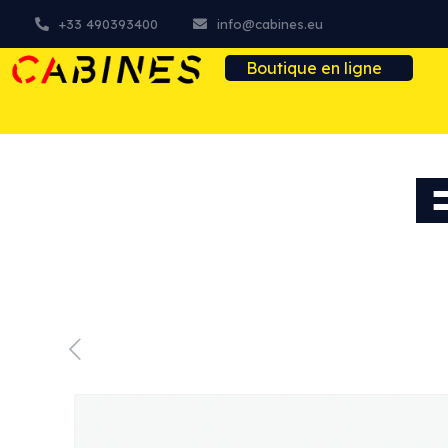
+33 490393400
info@cabines.eu
Boutique en ligne