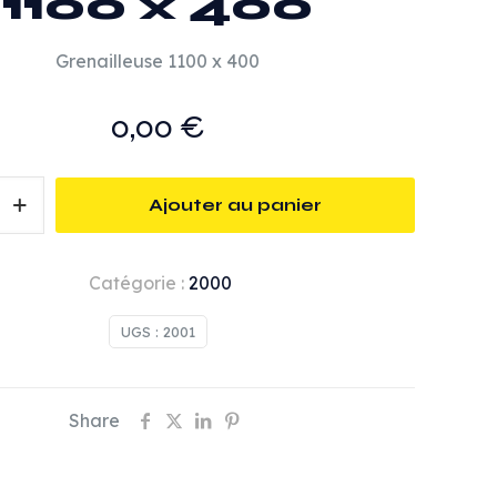
1100 x 400
Grenailleuse 1100 x 400
0,00
€
Ajouter au panier
se
Catégorie :
2000
UGS :
2001
Share