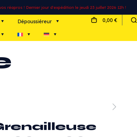
s réapros ! Dernier jour d'expédition le jeudi 23 juillet 2026 12h !
0,00 €
Dépoussiéreur
e
renailleuse