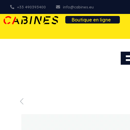
+33 490393400
info@cabines.eu
Boutique en ligne