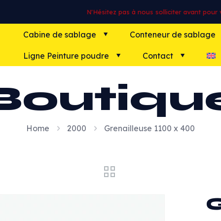
N'Hésitez pas à nous solliciter avant pour vo
Cabine de sablage
Conteneur de sablage
Ligne Peinture poudre
Contact
Boutiqu
Home
2000
Grenailleuse 1100 x 400
G