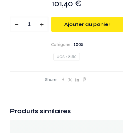
101,40
€
quantité
Ajouter au panier
de
Pistolet
Automatique
Catégorie :
1005
(livré
sans
UGS :
2130
buse)
Share
Produits similaires