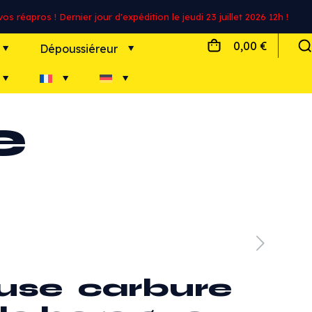
s réapros ! Dernier jour d'expédition le jeudi 23 juillet 2026 12h !
0,00 €
Dépoussiéreur
e
use carbure