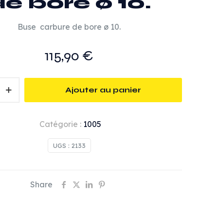
e bore ø 10.
Buse carbure de bore ø 10.
115,90
€
Ajouter au panier
Catégorie :
1005
UGS :
2133
Share