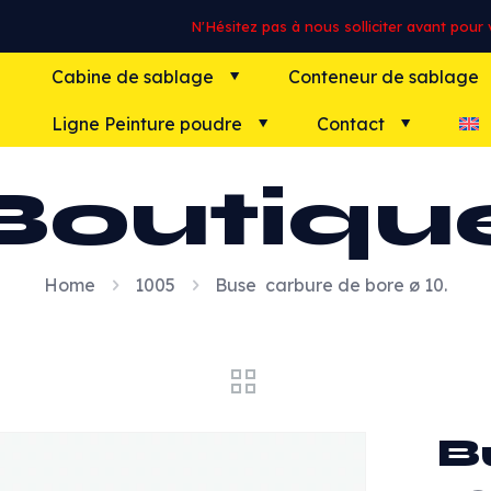
N'Hésitez pas à nous solliciter avant pour vo
Cabine de sablage
Conteneur de sablage
Ligne Peinture poudre
Contact
Boutiqu
Home
1005
Buse carbure de bore ø 10.
B