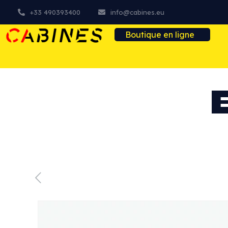
+33 490393400
info@cabines.eu
Boutique en ligne