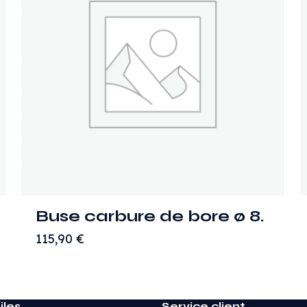
Buse carbure de bore ø 8.
115,90
€
iles
Service client