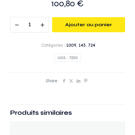
100,80
€
quantité
Ajouter au panier
de
Buse
venturi
Catégories :
1009
,
143
,
724
courte
alu
UGS :
7250
Tungstène
ø5
Lg
Share
:
80
mm
Produits similaires