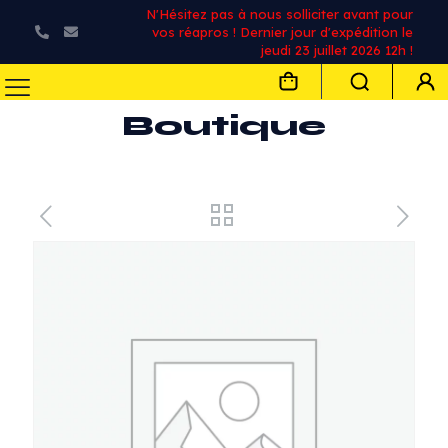
N'Hésitez pas à nous solliciter avant pour
vos réapros ! Dernier jour d'expédition le
jeudi 23 juillet 2026 12h !
Boutique