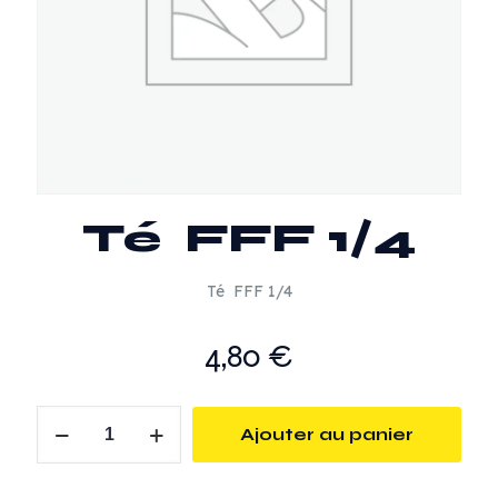
Té FFF 1/4
Té FFF 1/4
4,80
€
quantité
Ajouter au panier
de
Té