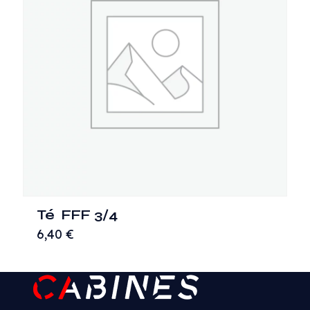
Té FFF 3/4
6,40
€