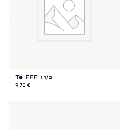
Té FFF 1 1/2
9,70
€