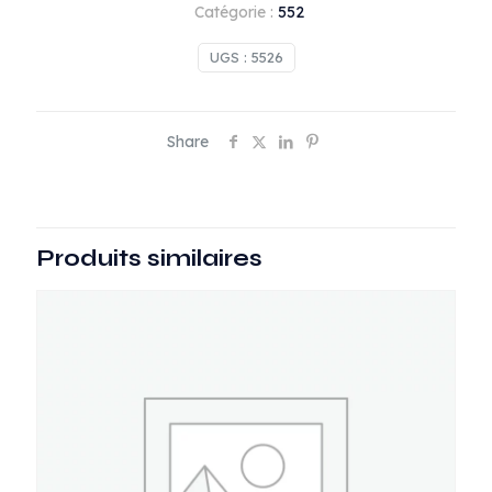
FFF
Catégorie :
552
1/4
UGS :
5526
Share
Produits similaires