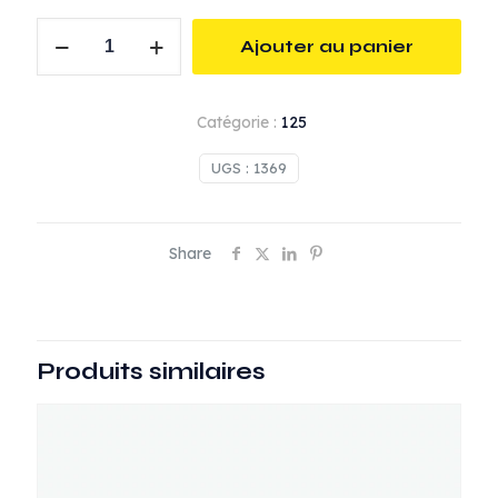
quantité
Ajouter au panier
de
Soupape
de
Catégorie :
125
sécurité
3/8
UGS :
1369
-
8
bar
Share
Produits similaires