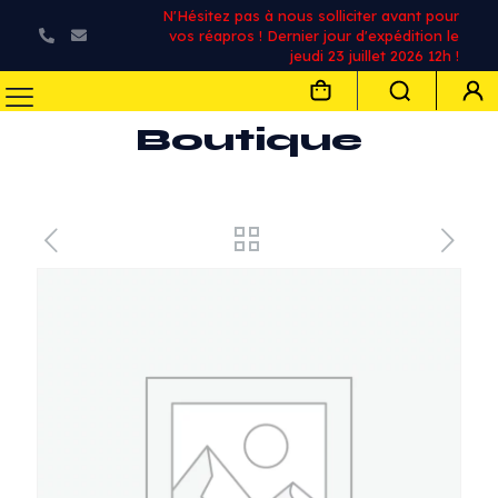
N'Hésitez pas à nous solliciter avant pour
vos réapros ! Dernier jour d'expédition le
jeudi 23 juillet 2026 12h !
Boutique