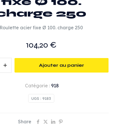
fixe Ø 100.
charge 250
Roulette acier fixe Ø 100. charge 250
104,20
€
Ajouter au panier
Catégorie :
918
UGS :
9183
Share