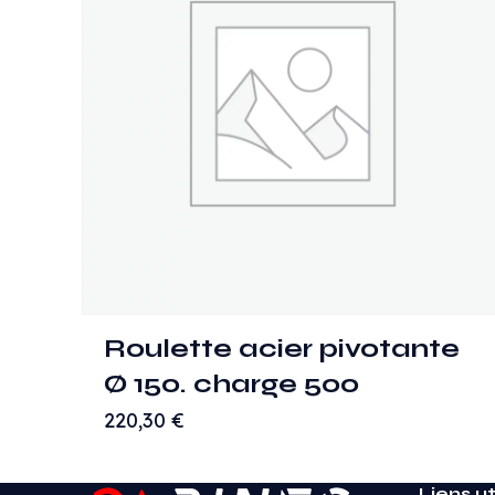
Roulette acier pivotante
Ø 150. charge 500
220,30
€
Liens ut