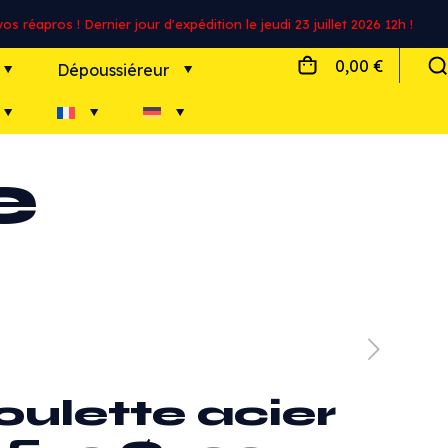
s réapros ! Dernier jour d'expédition le jeudi 23 juillet 2026 12h !
0,00 €
Dépoussiéreur
e
oulette acier