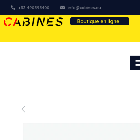
+33 490393400
info@cabines.eu
Boutique en ligne