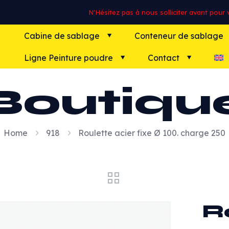
N'Hésitez pas à nous solliciter avant pour vo
Cabine de sablage
Conteneur de sablage
Ligne Peinture poudre
Contact
Boutiqu
Home
918
Roulette acier fixe Ø 100. charge 250
R