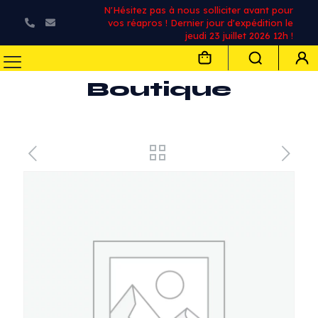
N'Hésitez pas à nous solliciter avant pour
vos réapros ! Dernier jour d'expédition le
jeudi 23 juillet 2026 12h !
Boutique