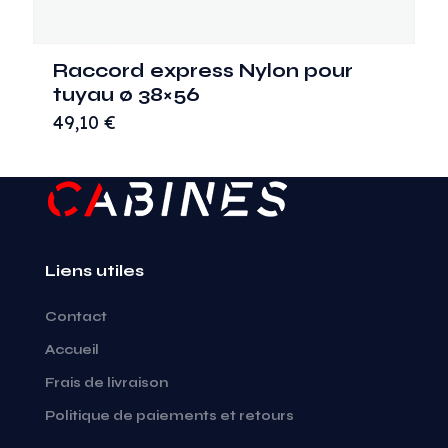
Raccord express Nylon pour
tuyau ø 38×56
49,10
€
Liens utiles
Contact
Accueil
Frais de livraison
Politique de paiements et retours