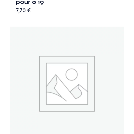
pour ø 19
7,70
€