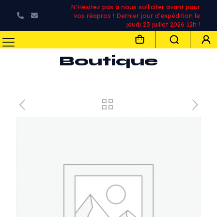
N'Hésitez pas à nous solliciter avant pour
vos réapros ! Dernier jour d'expédition le
jeudi 23 juillet 2026 12h !
Boutique