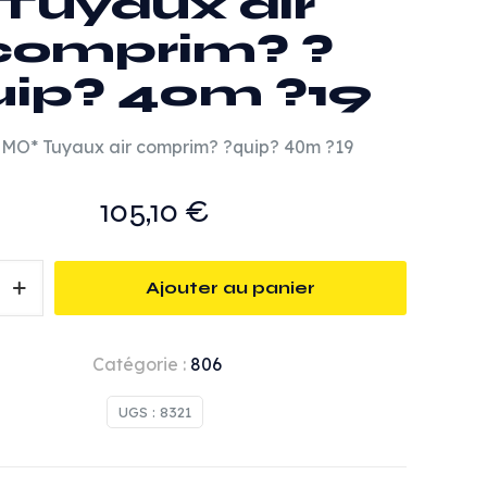
Tuyaux air
comprim? ?
uip? 40m ?19
MO* Tuyaux air comprim? ?quip? 40m ?19
105,10
€
Ajouter au panier
Catégorie :
806
UGS :
8321