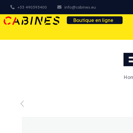
+33 490393400
info@cabines.eu
Boutique en ligne
Ho