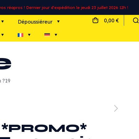
s réapros ! Dernier jour d'expédition le jeudi 23 juillet 2026 12h !
0,00 €
Dépoussiéreur
e
 ?19
*PROMO*