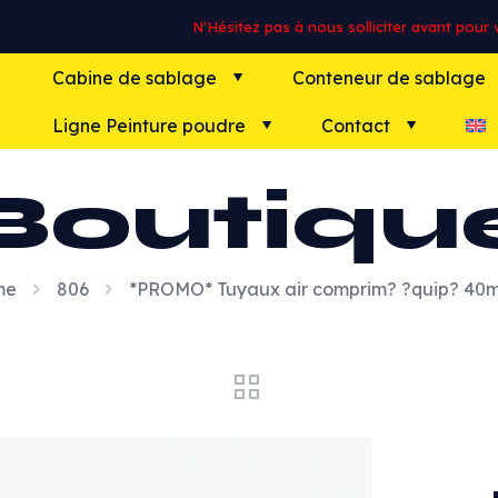
N'Hésitez pas à nous solliciter avant pour vo
Cabine de sablage
Conteneur de sablage
Ligne Peinture poudre
Contact
Boutiqu
me
806
*PROMO* Tuyaux air comprim? ?quip? 40m