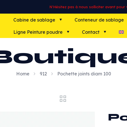
N'Hésitez pas à nous solliciter avant pour vo
Cabine de sablage
Conteneur de sablage
Ligne Peinture poudre
Contact
Boutiqu
Home
912
Pochette joints diam 100
Po