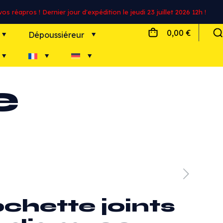
s réapros ! Dernier jour d'expédition le jeudi 23 juillet 2026 12h !
0,00 €
Dépoussiéreur
e
chette joints