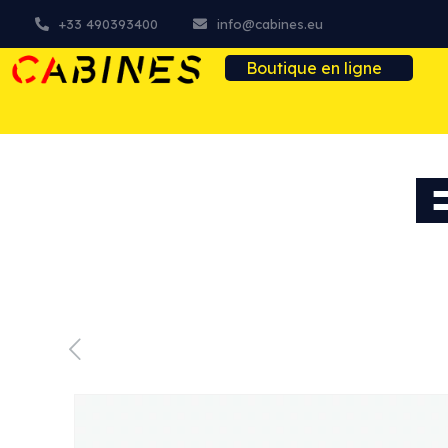
+33 490393400
info@cabines.eu
Boutique en ligne