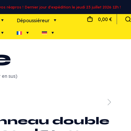
s réapros ! Dernier jour d'expédition le jeudi 23 juillet 2026 12h !
0,00 €
Dépoussiéreur
e
 en sus)
nneau double