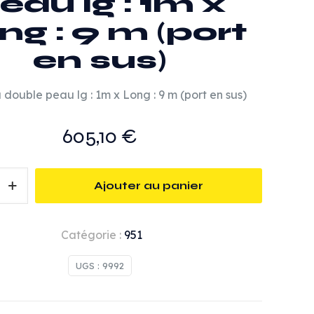
eau lg : 1m x
ng : 9 m (port
en sus)
double peau lg : 1m x Long : 9 m (port en sus)
605,10
€
Ajouter au panier
Catégorie :
951
UGS :
9992