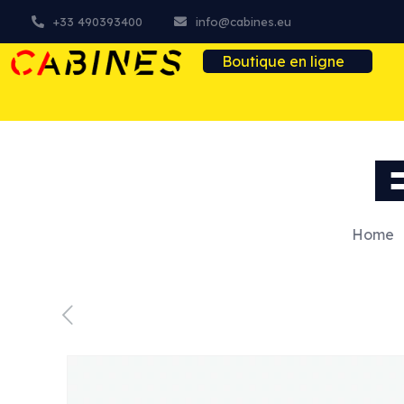
+33 490393400
info@cabines.eu
Boutique en ligne
Home