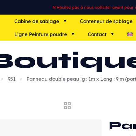
N'Hésitez pas à nous solliciter avant pour vo
Cabine de sablage
Conteneur de sablage
Ligne Peinture poudre
Contact
Boutiqu
951
Panneau double peau lg : 1m x Long : 9 m (port
Pa