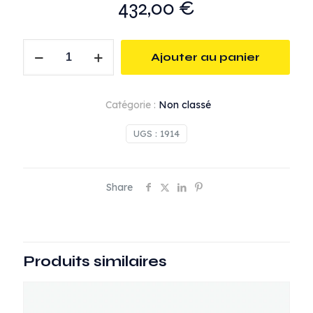
432,00
€
quantité
Ajouter au panier
de
Lance
Ø32/48.
Catégorie :
Non classé
Lg
10m.
UGS :
1914
poignée
pneumatique
Share
Produits similaires