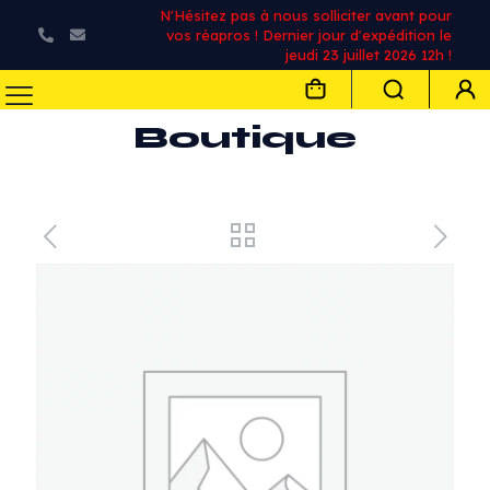
N'Hésitez pas à nous solliciter avant pour
vos réapros ! Dernier jour d'expédition le
jeudi 23 juillet 2026 12h !
Boutique