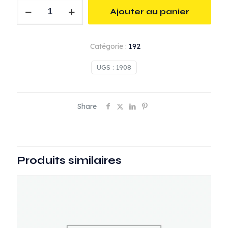
quantité
Ajouter au panier
de
Lance
Lg
Catégorie :
192
20m.
poignée
UGS :
1908
électrique
Share
Produits similaires