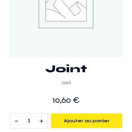
Joint
Joint
10,60
€
quantité
Ajouter au panier
de
Joint