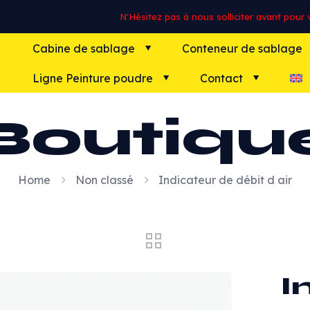
N'Hésitez pas à nous solliciter avant pour vo
Cabine de sablage
Conteneur de sablage
Ligne Peinture poudre
Contact
Boutiqu
Home
Non classé
Indicateur de débit d air
I