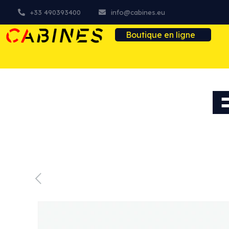
+33 490393400
info@cabines.eu
Boutique en ligne