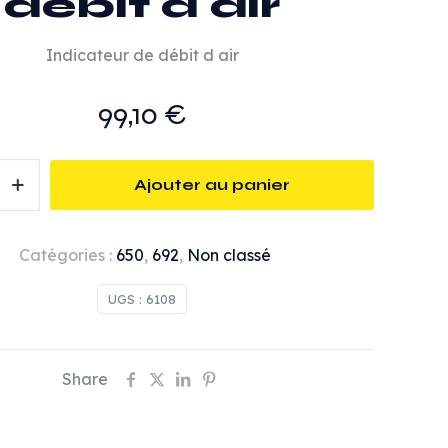
débit d air
Indicateur de débit d air
99,10
€
Ajouter au panier
Catégories :
650
,
692
,
Non classé
UGS :
6108
Share