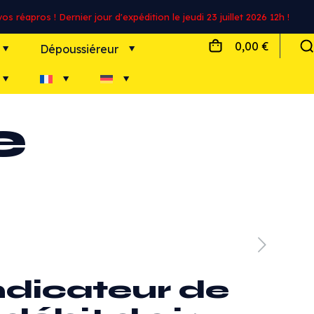
s réapros ! Dernier jour d'expédition le jeudi 23 juillet 2026 12h !
0,00 €
Dépoussiéreur
e
ndicateur de