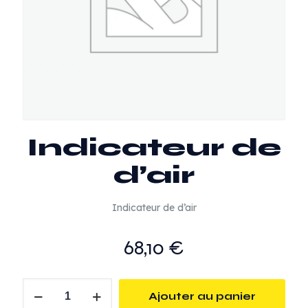
Indicateur de
d’air
Indicateur de d’air
68,10
€
quantité
Ajouter au panier
de