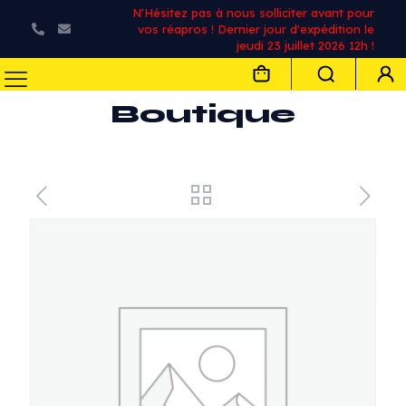
N'Hésitez pas à nous solliciter avant pour
vos réapros ! Dernier jour d'expédition le
jeudi 23 juillet 2026 12h !
Boutique