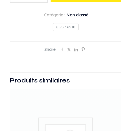
Indicateur
de
Catégorie :
Non classé
d'air
UGS :
6510
Share
Produits similaires