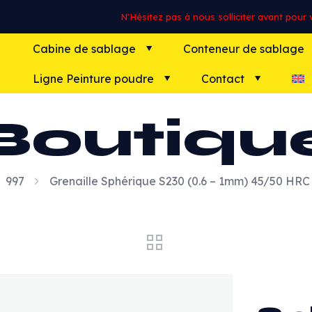
N'Hésitez pas à nous solliciter avant pour vo
Cabine de sablage
Conteneur de sablage
Ligne Peinture poudre
Contact
Boutiqu
997
Grenaille Sphérique S230 (0.6 – 1mm) 45/50 HRC 