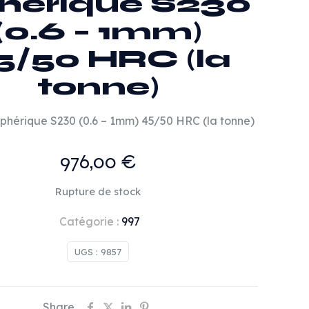
hérique S230
(0.6 – 1mm)
5/50 HRC (la
tonne)
Sphérique S230 (0.6 – 1mm) 45/50 HRC (la tonne)
976,00
€
Rupture de stock
Catégorie :
997
UGS :
9857
Share