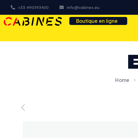
+33 490393400
info@cabines.eu
Boutique en ligne
Home