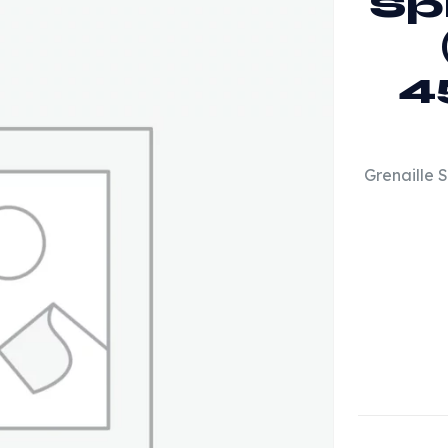
Sp
4
Grenaille 