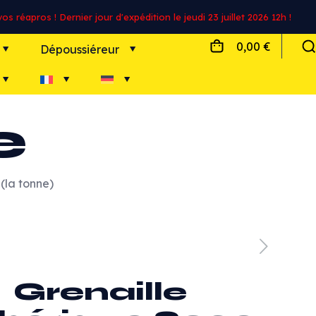
s réapros ! Dernier jour d'expédition le jeudi 23 juillet 2026 12h !
0,00 €
Dépoussiéreur
e
(la tonne)
Grenaille