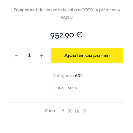
Equipement de sécurité du sableur XXXL « prémium »
PANO
952,90
€
quantité
Ajouter au panier
de
Equipement
de
Catégorie :
601
sécurité
du
UGS :
6056
sableur
XXXL
"prémium"
Share
PANO