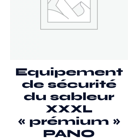
Equipement
de sécurité
du sableur
XXXL
« prémium »
PANO