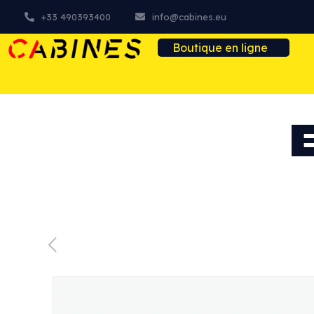
+33 490393400
info@cabines.eu
Boutique en ligne