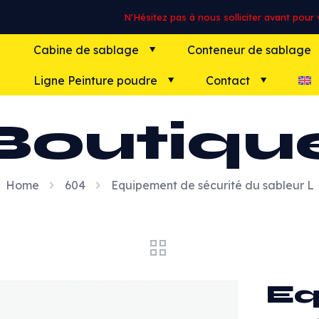
N'Hésitez pas à nous solliciter avant pour vo
Cabine de sablage
Conteneur de sablage
Ligne Peinture poudre
Contact
Boutiqu
Home
604
Equipement de sécurité du sableur L
Eq