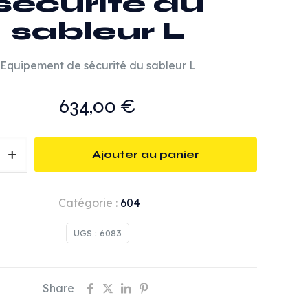
sécurité du
sableur L
Equipement de sécurité du sableur L
634,00
€
Ajouter au panier
t
Catégorie :
604
UGS :
6083
Share