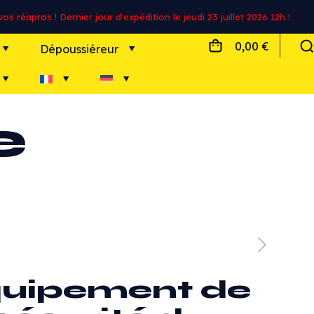
s réapros ! Dernier jour d'expédition le jeudi 23 juillet 2026 12h !
0,00 €
Dépoussiéreur
e
uipement de