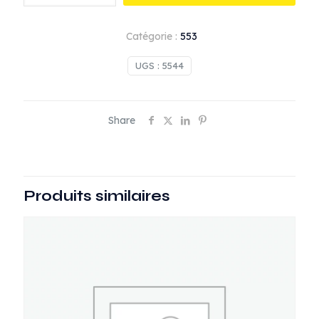
Coude
45°
Catégorie :
553
FF
1
UGS :
5544
1/4
Share
Produits similaires