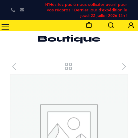
N'Hésitez pas à nous solliciter avant pour
vos réapros ! Dernier jour d'expédition le
jeudi 23 juillet 2026 12h !
Boutique