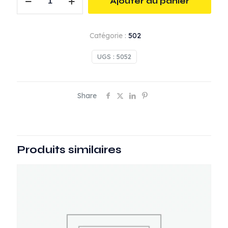
Ajouter au panier
de
Collier
acier
Catégorie :
502
13/15
UGS :
5052
Share
Produits similaires