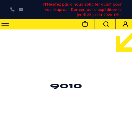
N'Hésitez pas à nous solliciter avant pour
vos réapros ! Dernier jour d'expédition le
jeudi 23 juillet 2026 12h !
9010