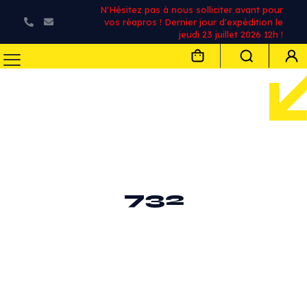
N'Hésitez pas à nous solliciter avant pour
vos réapros ! Dernier jour d'expédition le
jeudi 23 juillet 2026 12h !
732