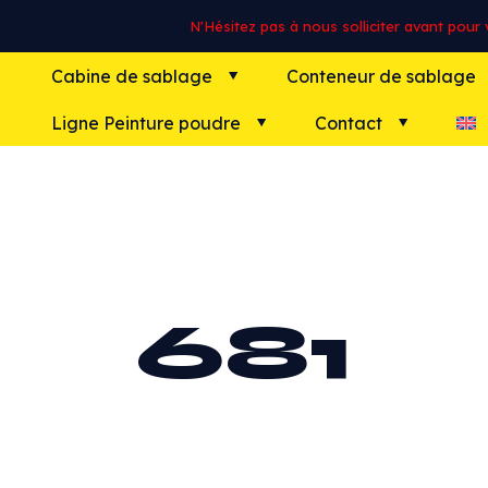
N'Hésitez pas à nous solliciter avant pour vo
Cabine de sablage
Conteneur de sablage
Ligne Peinture poudre
Contact
681