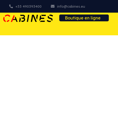
+33 490393400
info@cabines.eu
Boutique en ligne