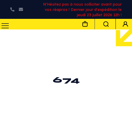
N'Hésitez pas à nous solliciter avant pour
vos réapros ! Dernier jour d'expédition le
jeudi 23 juillet 2026 12h !
674