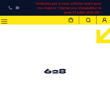
N'Hésitez pas à nous solliciter avant pour
vos réapros ! Dernier jour d'expédition le
jeudi 23 juillet 2026 12h !
628