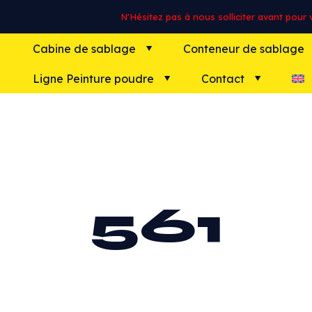
N'Hésitez pas à nous solliciter avant pour vo
Cabine de sablage
Conteneur de sablage
Ligne Peinture poudre
Contact
561