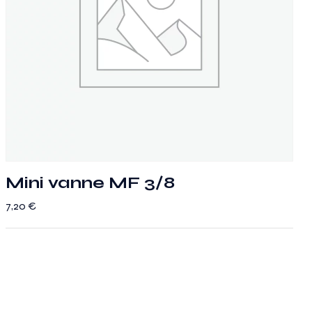
Mini vanne MF 3/8
7,20
€