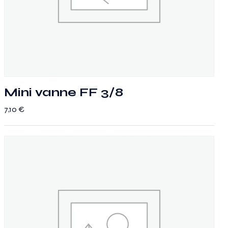
Mini vanne FF 3/8
7,10
€