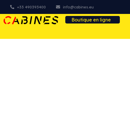
+33 490393400
info@cabines.eu
Boutique en ligne