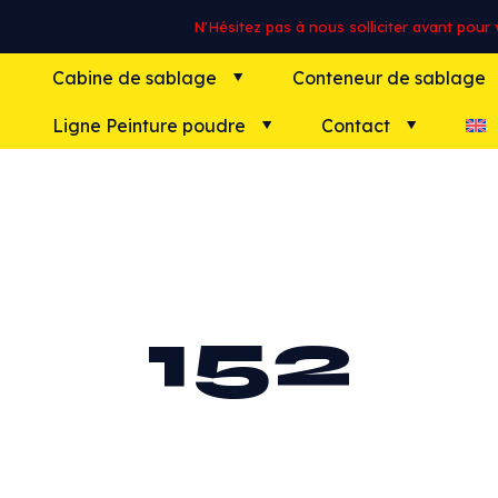
N'Hésitez pas à nous solliciter avant pour vo
Cabine de sablage
Conteneur de sablage
Ligne Peinture poudre
Contact
152