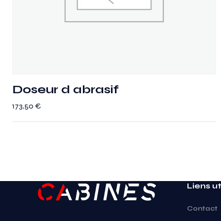
Doseur d abrasif
173,50
€
Liens ut
Contact