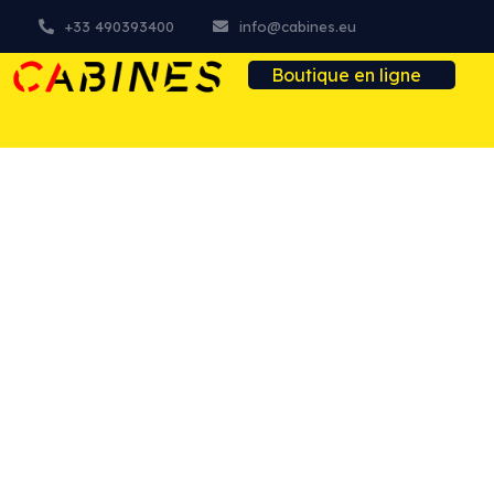
+33 490393400
info@cabines.eu
Boutique en ligne