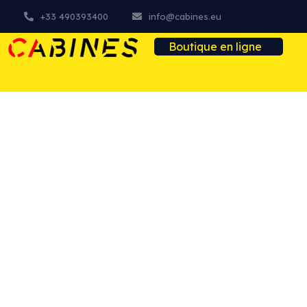
+33 490393400
info@cabines.eu
Boutique en ligne