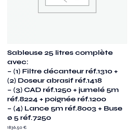
Sableuse 25 litres complète
avec:
– (1) Filtre décanteur réf.1310 +
(2) Doseur abrasif réf.1418
– (3) CAD réf.1250 + jumelé 5m
réf.8224 + poignée réf.1200
– (4) Lance 5m réf.8003 + Buse
ø 5 réf.7250
1836,50
€