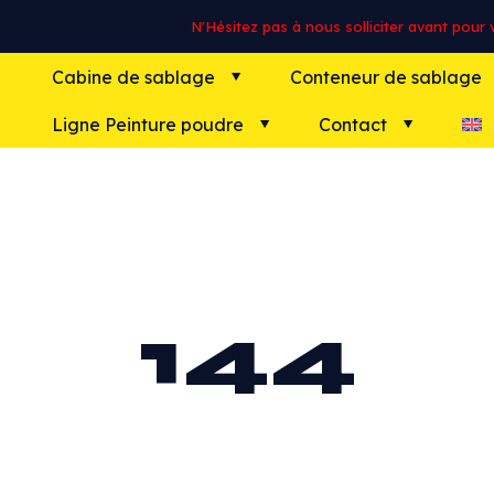
N'Hésitez pas à nous solliciter avant pour vo
Cabine de sablage
Conteneur de sablage
Ligne Peinture poudre
Contact
144