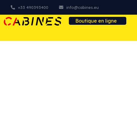
+33 490393400
info@cabines.eu
Boutique en ligne