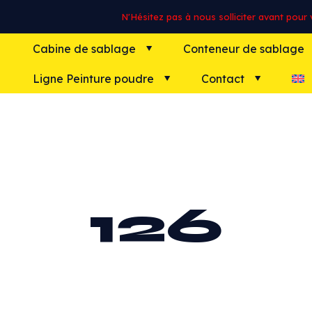
N'Hésitez pas à nous solliciter avant pour vo
Cabine de sablage
Conteneur de sablage
Ligne Peinture poudre
Contact
126