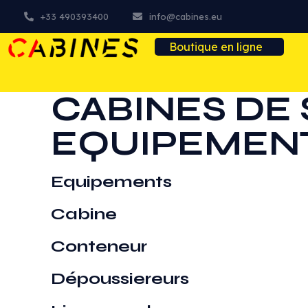
+33 490393400
info@cabines.eu
Boutique en ligne
CABINES DE
EQUIPEMEN
Equipements
Cabine
Conteneur
Dépoussiereurs