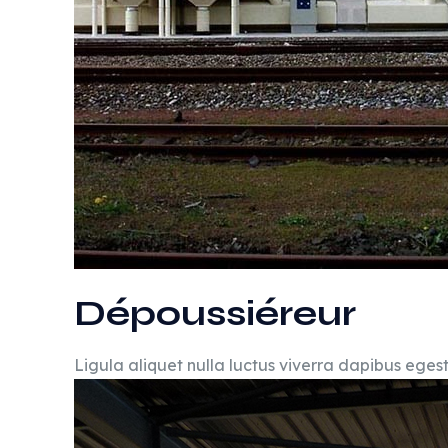
Dépoussiéreur
Ligula aliquet nulla luctus viverra dapibus eges