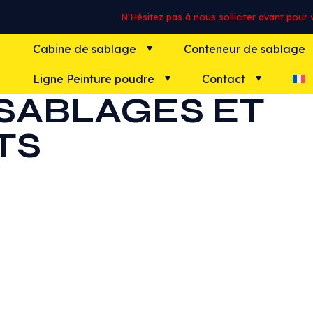
N'Hésitez pas à nous solliciter avant pour vo
Cabine de sablage
Conteneur de sablage
Ligne Peinture poudre
Contact
 SABLAGES ET
TS