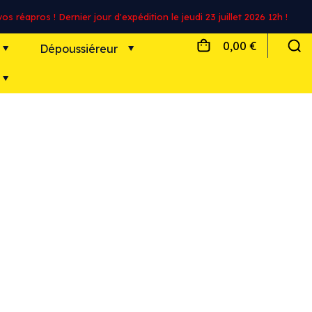
s réapros ! Dernier jour d'expédition le jeudi 23 juillet 2026 12h !
0,00 €
Dépoussiéreur