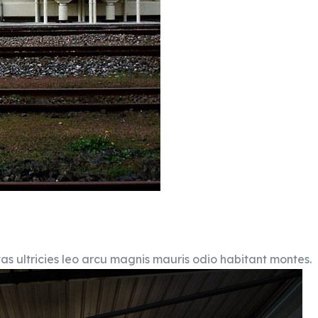
tas ultricies leo arcu magnis mauris odio habitant montes.