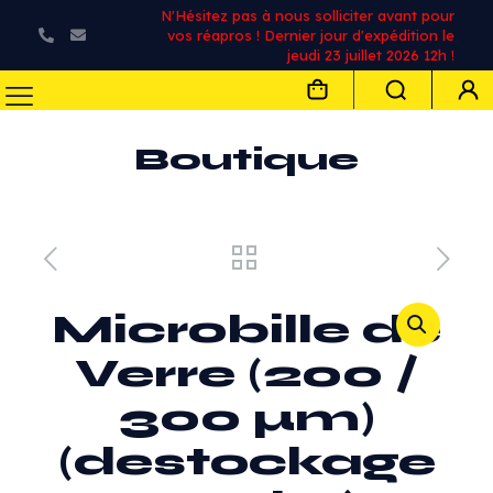
N'Hésitez pas à nous solliciter avant pour
vos réapros ! Dernier jour d'expédition le
jeudi 23 juillet 2026 12h !
Boutique
Microbille de
Verre (200 /
300 µm)
(destockage