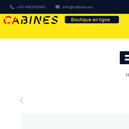
+33 490393400
info@cabines.eu
Boutique en ligne
H