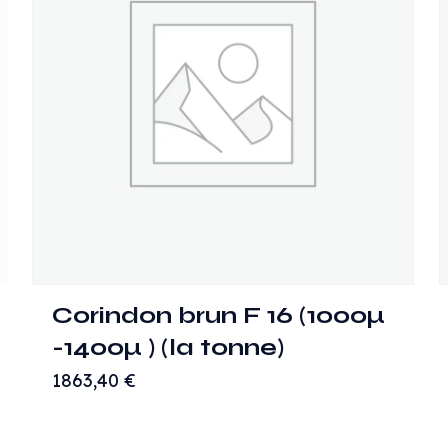
Corindon brun F 16 (1000µ
-1400µ ) (la tonne)
1863,40
€