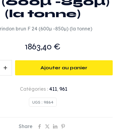
 (600µ -850µ)
(la tonne)
rindon brun F 24 (600µ -850µ) (la tonne)
1863,40
€
Ajouter au panier
Catégories :
411
,
961
UGS :
9864
Share