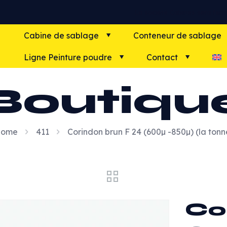
N'Hésitez pas à nous solliciter avant pour vo
Cabine de sablage
Conteneur de sablage
Ligne Peinture poudre
Contact
Boutiqu
ome
411
Corindon brun F 24 (600µ -850µ) (la tonn
Co