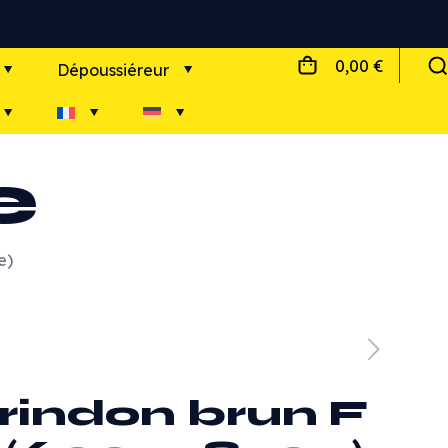
s réapros ! Dernier jour d'expédition le jeudi 23 juillet 2026 12h !
0,00 €
Dépoussiéreur
e
e)
rindon brun F